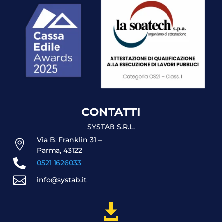
CONTATTI
SYSTAB S.R.L.
Via B. Franklin 31 –

Parma, 43122

0521 1626033

info@systab.it
