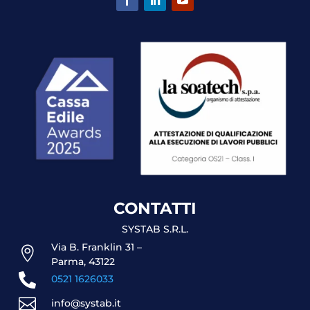
CONTATTI
SYSTAB S.R.L.
Via B. Franklin 31 –

Parma, 43122

0521 1626033

info@systab.it