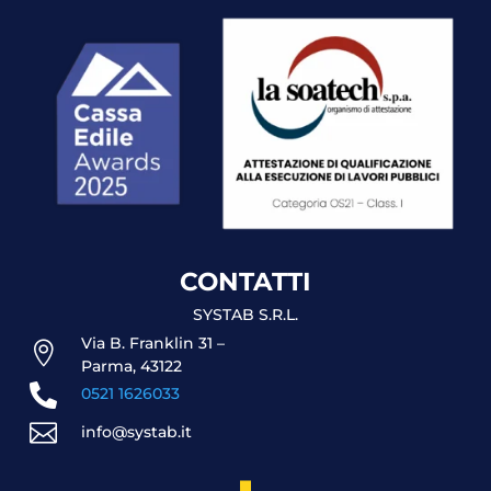
CONTATTI
SYSTAB S.R.L.
Via B. Franklin 31 –

Parma, 43122

0521 1626033

info@systab.it