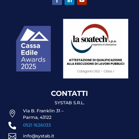
CONTATTI
SYSTAB S.R.L.
Via B. Franklin 31 –

Parma, 43122

0521 1626033

info@systab.it