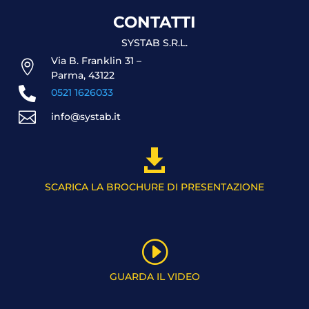
CONTATTI
SYSTAB S.R.L.
Via B. Franklin 31 –

Parma, 43122

0521 1626033

info@systab.it

SCARICA LA BROCHURE DI PRESENTAZIONE
I
GUARDA IL VIDEO