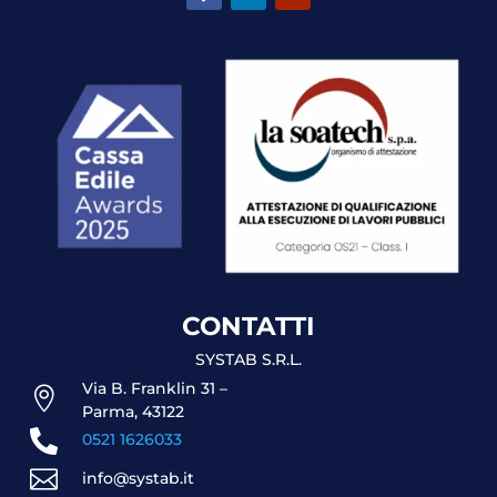
CONTATTI
SYSTAB S.R.L.
Via B. Franklin 31 –

Parma, 43122

0521 1626033

info@systab.it