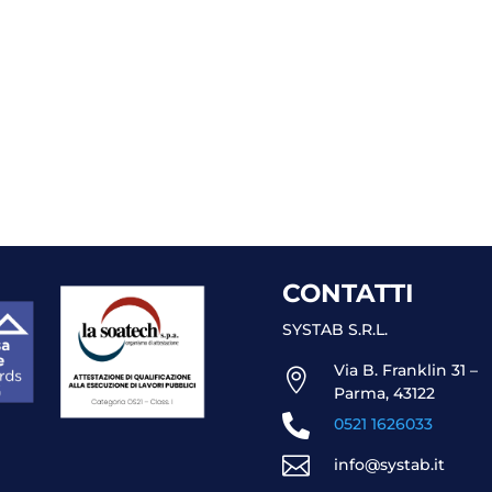
CONTATTI
SYSTAB S.R.L.
Via B. Franklin 31 –

Parma, 43122

0521 1626033

info@systab.it