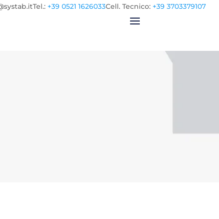
@systab.it
Tel.
:
+39 0521 1626033
Cell.
Tecnico:
+39 3703379107