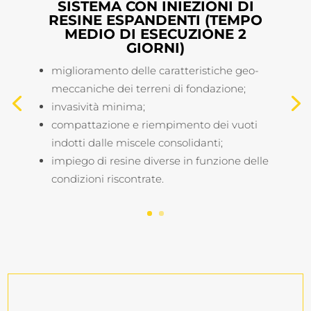
SISTEMA CON INIEZIONI DI
RESINE ESPANDENTI (TEMPO
MEDIO DI ESECUZIONE 2
GIORNI)
miglioramento delle caratteristiche geo-
meccaniche dei terreni di fondazione;
invasività minima;
compattazione e riempimento dei vuoti
indotti dalle miscele consolidanti;
impiego di resine diverse in funzione delle
condizioni riscontrate.