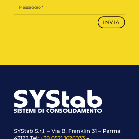
INVIA
SYStab S.r.l. – Via B. Franklin 31 – Parma,
43122
Tel:
+39 0521 1626033
–